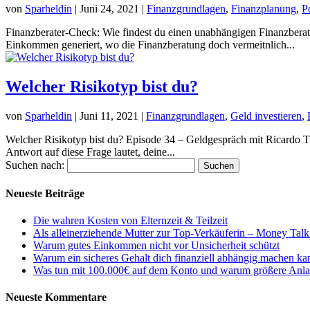
von
Sparheldin
|
Juni 24, 2021
|
Finanzgrundlagen
,
Finanzplanung
,
P
Finanzberater-Check: Wie findest du einen unabhängigen Finanzberate
Einkommen generiert, wo die Finanzberatung doch vermeitnlich...
Welcher Risikotyp bist du?
von
Sparheldin
|
Juni 11, 2021
|
Finanzgrundlagen
,
Geld investieren
,
Welcher Risikotyp bist du? Episode 34 – Geldgespräch mit Ricardo Tu
Antwort auf diese Frage lautet, deine...
Suchen nach:
Neueste Beiträge
Die wahren Kosten von Elternzeit & Teilzeit
Als alleinerziehende Mutter zur Top-Verkäuferin – Money Tal
Warum gutes Einkommen nicht vor Unsicherheit schützt
Warum ein sicheres Gehalt dich finanziell abhängig machen ka
Was tun mit 100.000€ auf dem Konto und warum größere Anl
Neueste Kommentare