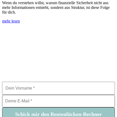
Wenn du verstehen willst, warum finanzielle Sicherheit nicht aus
mehr Informationen entsteht, sondern aus Struktur, ist diese Folge
für dich.
mehr lesen
Hol dir den smarten Rentenlücken-
Rechner für 0€ für mehr Klarheit bei
deiner Altersvorsorge.
Finde in unter 10 Minuten heraus, wie groß deine
Rentenlücke wirklich ist und mit welchem monatlichen
Betrag du sie schließen kannst, um später nicht jeden
Cent umdrehen zu müssen.