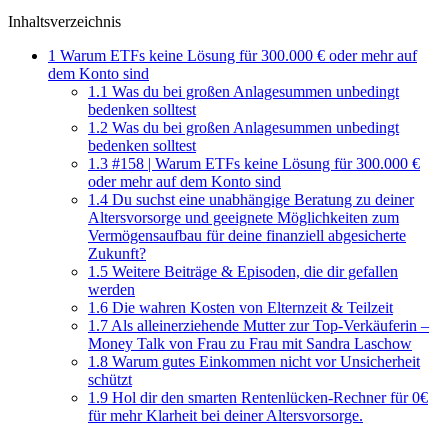
Inhaltsverzeichnis
1
Warum ETFs keine Lösung für 300.000 € oder mehr auf
dem Konto sind
1.1
Was du bei großen Anlagesummen unbedingt
bedenken solltest
1.2
Was du bei großen Anlagesummen unbedingt
bedenken solltest
1.3
#158 | Warum ETFs keine Lösung für 300.000 €
oder mehr auf dem Konto sind
1.4
Du suchst eine unabhängige Beratung zu deiner
Altersvorsorge und geeignete Möglichkeiten zum
Vermögensaufbau für deine finanziell abgesicherte
Zukunft?
1.5
Weitere Beiträge & Episoden, die dir gefallen
werden
1.6
Die wahren Kosten von Elternzeit & Teilzeit
1.7
Als alleinerziehende Mutter zur Top-Verkäuferin –
Money Talk von Frau zu Frau mit Sandra Laschow
1.8
Warum gutes Einkommen nicht vor Unsicherheit
schützt
1.9
Hol dir den smarten Rentenlücken-Rechner für 0€
für mehr Klarheit bei deiner Altersvorsorge.