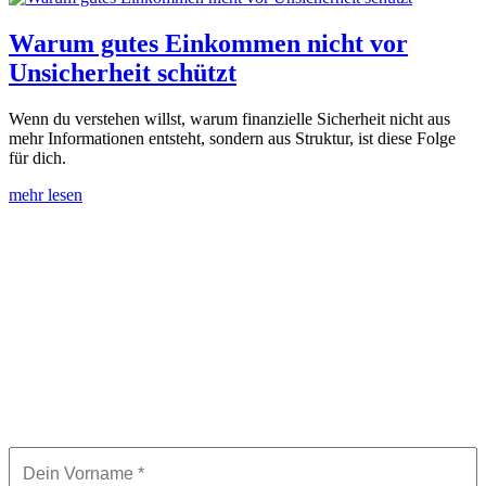
Warum gutes Einkommen nicht vor
Unsicherheit schützt
Wenn du verstehen willst, warum finanzielle Sicherheit nicht aus
mehr Informationen entsteht, sondern aus Struktur, ist diese Folge
für dich.
mehr lesen
Hol dir den smarten Rentenlücken-
Rechner für 0€ für mehr Klarheit bei
deiner Altersvorsorge.
Finde in unter 10 Minuten heraus, wie groß deine
Rentenlücke wirklich ist und mit welchem monatlichen
Betrag du sie schließen kannst, um später nicht jeden
Cent umdrehen zu müssen.