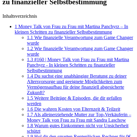
zu finanzieller Selbstbestimmung
Inhaltsverzeichnis
1
Money Talk von Frau zu Frau mit Martina Panchyrz – In
kleinen Schritten zu finanzieller Selbstbestimmung
1.1
Wie finanzielle Verantwortung zum Game Changer
wurde
1.2
Wie finanzielle Verantwortung zum Game Changer
wurde
1.3
#160 | Money Talk von Frau zu Frau mit Martina
Panchyrz - In kleinen Schritten zu finanzieller
Selbstbestimmung
1.4
Du suchst eine unabhängige Beratung zu deiner
Altersvorsorge und geeignete Möglichkeiten zum
Vermögensaufbau für deine finanziell abgesicherte
Zukunft?
1.5
Weitere Beiträge & Episoden, die dir gefallen
werden
1.6
Die wahren Kosten von Elternzeit & Teilzeit
1.7
Als alleinerziehende Mutter zur Top-Verkäuferin –
Money Talk von Frau zu Frau mit Sandra Laschow
1.8
Warum gutes Einkommen nicht vor Unsicherheit
schützt
1.9
Hol dir den smarten Rentenlücken-Rechner für 0€