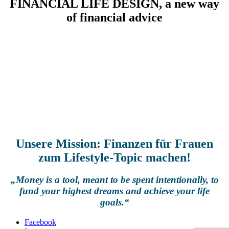
FINANCIAL LIFE DESIGN, a new way
of financial advice
Wir verstehen Finanzplanung als integralen Bestandteil der
Lebensplanung unserer Kundinnen, indem wir deine Finanzen,
deine Ziele & deinen Lifestyle emotional miteinander verknüpfen.
Durch diese Herangehensweise richten wir deine Finanz- und
Anlagestrategie konsequent an deiner Lebensplanung aus.
Gemeinsam finden wir heraus
, was für dich im Leben wichtig ist
und was du erreichen möchtest, damit du deinen Finanzplan darauf
abstimmen kannst. Dein Mehrwert: Du steuerst und investierst dein
Geld zielorientiert und baust langfristig Vermögen für einen wealthy
Lifestyle und deine Wunsch-Zukunft auf.
Unsere Mission: Finanzen für Frauen
zum Lifestyle-Topic machen!
„Money is a tool, meant to be spent intentionally, to
fund your highest dreams and achieve your life
goals.“
Facebook