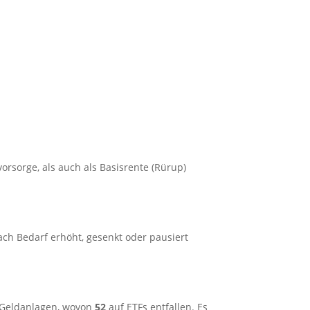
vorsorge, als auch als Basisrente (Rürup)
h Bedarf erhöht, gesenkt oder pausiert
 Geldanlagen, wovon
52
auf ETFs entfallen. Es