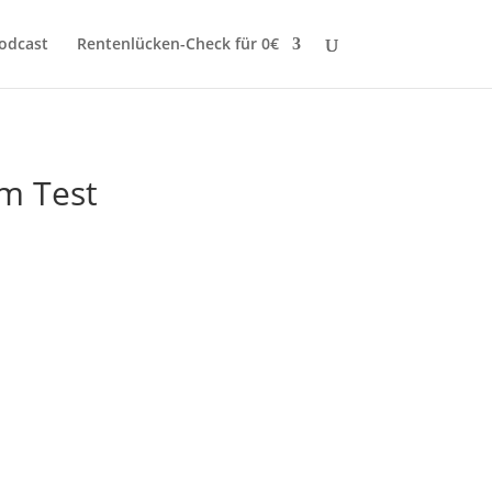
odcast
Rentenlücken-Check für 0€
im Test