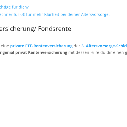
chtige für dich?
hner für 0€ für mehr Klarheit bei deiner Altersvorsorge.
rsicherung/ Fondsrente
m eine
private ETF-Rentenversicherung
der
3. Altersvorsorge-Schic
ngenial privat Rentenversicherung
mit dessen Hilfe du dir einen 
opolice für dich?