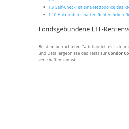
1.9
Self-Check: Ist eine Nettopolice das Ri
1.10
Hol dir den smarten Rentenlücken-Rec
Fondsgebundene ETF-Rentenve
Bei dem betrachteten Tarif handelt es sich u
und Detailergebnisse des Tests zur
Condor Co
verschaffen kannst.
Self-check: Lohnt sich eine Nett