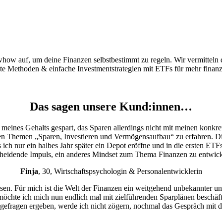
whow auf, um deine Finanzen selbstbestimmt zu regeln. Wir vermittel
te Methoden & einfache Investmentstrategien mit ETFs für mehr finanz
Das sagen unsere Kund:innen…
meines Gehalts gespart, das Sparen allerdings nicht mit meinen konkr
en Themen „Sparen, Investieren und Vermögensaufbau“ zu erfahren. D
ich nur ein halbes Jahr später ein Depot eröffne und in die ersten ETF
cheidende Impuls, ein anderes Mindset zum Thema Finanzen zu entwick
Finja
, 30, Wirtschaftspsychologin & Personalentwicklerin
ssen. Für mich ist die Welt der Finanzen ein weitgehend unbekannter 
möchte ich mich nun endlich mal mit zielführenden Sparplänen beschäf
olgefragen ergeben, werde ich nicht zögern, nochmal das Gespräch mit di