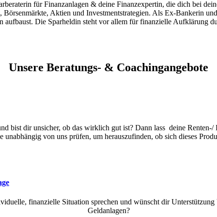
arberaterin für Finanzanlagen & deine Finanzexpertin, die dich bei d
 Börsenmärkte, Aktien und Investmentstrategien.
Als Ex-Bankerin und 
n aufbaust
. Die Sparheldin steht vor allem für finanzielle Aufklärung 
Unsere Beratungs- & Coachingangebote
 bist dir unsicher, ob das wirklich gut ist? Dann l
ass deine Renten-/ 
ge unabhängig von uns prüfen, um herauszufinden, ob sich dieses Produk
age
ividuelle, finanzielle Situation sprechen und wünscht dir Unterstützung
Geldanlagen?